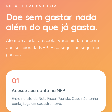
NOTA FISCAL PAULISTA
Doe sem gastar nada
além do que já gasta.
Além de ajudar a escola, você ainda concorre
aos sorteios da NFP. É só seguir os seguintes
passos:
01
Acesse sua conta na NFP
Entre no site da Nota Fiscal Paulista. Caso não tenha
conta, faça um cadastro novo.